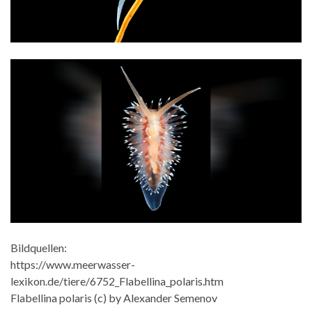
Bildquellen:
https://www.meerwasser-
lexikon.de/tiere/6752_Flabellina_polaris.htm
Flabellina polaris (c) by Alexander Semenov