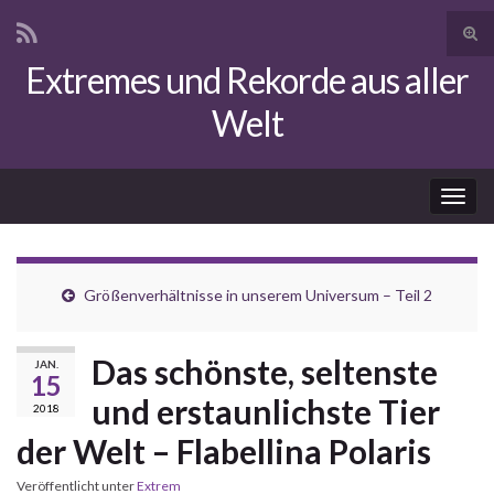
Suc
ums
Extremes und Rekorde aus aller
Search for:
Welt
Navi
umsc
Größenverhältnisse in unserem Universum – Teil 2
Das schönste, seltenste
JAN.
15
und erstaunlichste Tier
2018
der Welt – Flabellina Polaris
Veröffentlicht unter
Extrem