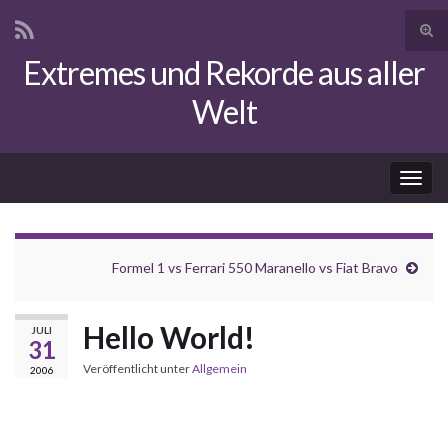
Suc
ums
Extremes und Rekorde aus aller
Search for:
Welt
Navi
umsc
Formel 1 vs Ferrari 550 Maranello vs Fiat Bravo
Hello World!
JULI
31
Veröffentlicht unter
Allgemein
2006