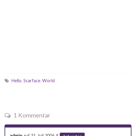
Hello
,
Scarface
,
World
1 Kommentar
admin
auf
31. Juli 2006
#