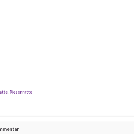
atte
,
Riesenratte
ommentar