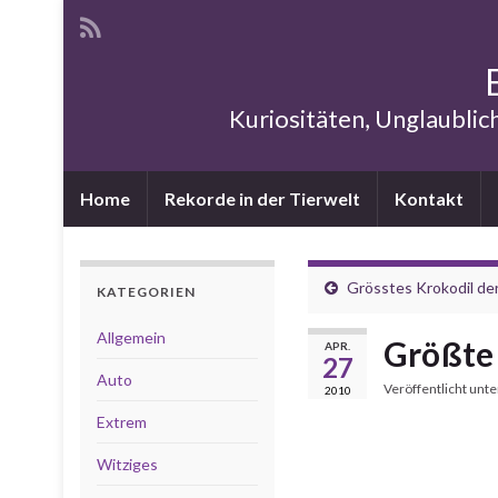
Kuriositäten, Unglaublic
Home
Rekorde in der Tierwelt
Kontakt
Grösstes Krokodil der
KATEGORIEN
Allgemein
Größte 
APR.
27
Auto
Veröffentlicht unt
2010
Extrem
Witziges