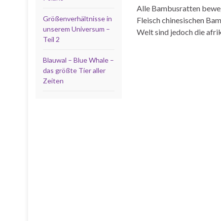
Alle Bambusratten beweg
Größenverhältnisse in
Fleisch chinesischen Ba
unserem Universum –
Welt sind jedoch die afr
Teil 2
Blauwal – Blue Whale –
das größte Tier aller
Zeiten