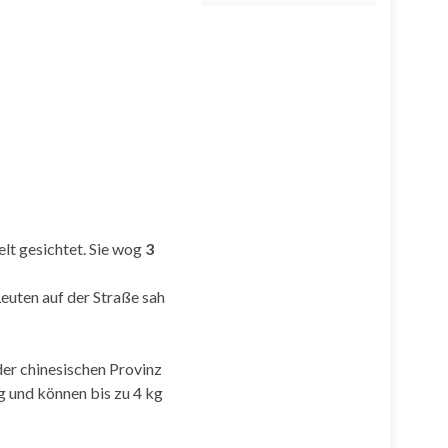
lt gesichtet. Sie wog
3
euten auf der Straße sah
der chinesischen Provinz
g und können bis zu 4 kg