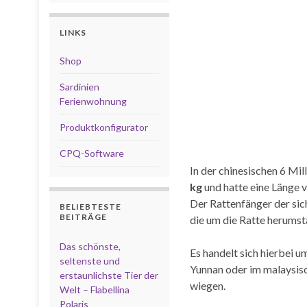
LINKS
Shop
Sardinien
Ferienwohnung
Produktkonfigurator
CPQ-Software
In der chinesischen 6 Mi
kg
und hatte eine Länge 
Der Rattenfänger der sic
BELIEBTESTE
BEITRÄGE
die um die Ratte herumst
Das schönste,
Es handelt sich hierbei 
seltenste und
Yunnan oder im malaysisc
erstaunlichste Tier der
wiegen.
Welt – Flabellina
Polaris