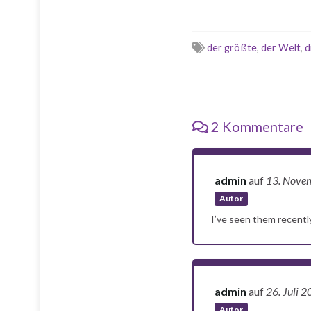
der größte
,
der Welt
,
d
2 Kommentare
admin
auf
13. Nove
Autor
I’ve seen them recent
admin
auf
26. Juli 
Autor