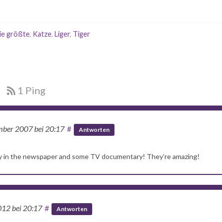
ie größte
,
Katze
,
Liger
,
Tiger
1 Ping
mber 2007
bei 20:17
#
Antworten
ly in the newspaper and some TV documentary! They’re amazing!
2012
bei 20:17
#
Antworten