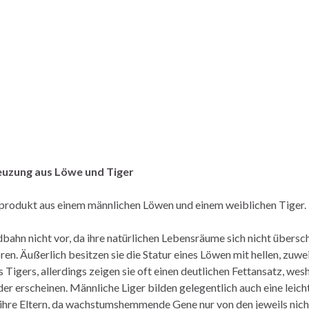
euzung aus Löwe und Tiger
sprodukt aus einem männlichen Löwen und einem weiblichen Tiger.
dbahn nicht vor, da ihre natürlichen Lebensräume sich nicht übersc
n. Äußerlich besitzen sie die Statur eines Löwen mit hellen, zuwe
s Tigers, allerdings zeigen sie oft einen deutlichen Fettansatz, wesh
er erscheinen. Männliche Liger bilden gelegentlich auch eine leic
s ihre Eltern, da wachstumshemmende Gene nur von den jeweils nich