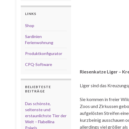
LINKS
Shop
Sardinien
Ferienwohnung
Produktkonfigurator
CPQ-Software
Riesenkatze Liger – Kr
Liger sind das Kreuzung
BELIEBTESTE
BEITRÄGE
Sie kommen in freier Wil
Das schönste,
Zoos und Zirkussen gebore
seltenste und
aufgelösten Streifen eine
erstaunlichste Tier der
kurzbeinig ausschauen od
Welt – Flabellina
allerdings viel größer al
Polaris