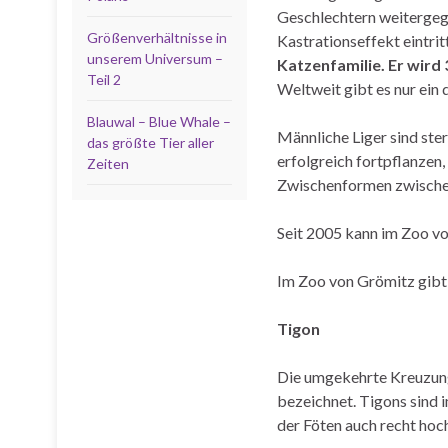
Geschlechtern weitergege
Größenverhältnisse in
Kastrationseffekt eintrit
unserem Universum –
Katzenfamilie. Er wird 
Teil 2
Weltweit gibt es nur ein 
Blauwal – Blue Whale –
Männliche Liger sind ste
das größte Tier aller
erfolgreich fortpflanzen
Zeiten
Zwischenformen zwischen
Seit 2005 kann im Zoo v
Im Zoo von Grömitz gibt e
Tigon
Die umgekehrte Kreuzung
bezeichnet. Tigons sind i
der Föten auch recht hoc