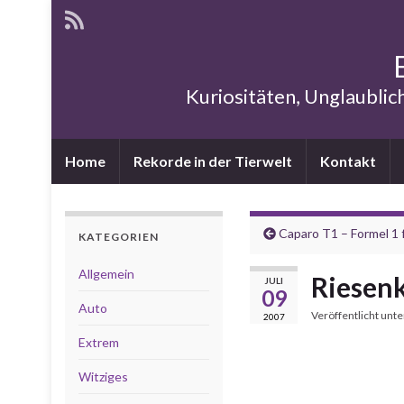
Kuriositäten, Unglaublic
Home
Rekorde in der Tierwelt
Kontakt
Caparo T1 – Formel 1 f
KATEGORIEN
Allgemein
Riesenk
JULI
09
Auto
Veröffentlicht unt
2007
Extrem
Witziges