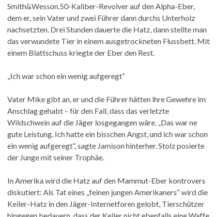
Smith&Wesson.50-Kaliber-Revolver auf den Alpha-Eber,
dem er, sein Vater und zwei Führer dann durchs Unterholz
nachsetzten. Drei Stunden dauerte die Hatz, dann stellte man
das verwundete Tier in einem ausgetrockneten Flussbett. Mit
einem Blattschuss kriegte der Eber den Rest.
„Ich war schon ein wenig aufgeregt“
Vater Mike gibt an, er und die Führer hätten ihre Gewehre im
Anschlag gehabt – für den Fall, dass das verletzte
Wildschwein auf die Jäger losgegangen wäre. „Das war ne
gute Leistung. Ich hatte ein bisschen Angst, und ich war schon
ein wenig aufgeregt“, sagte Jamison hinterher. Stolz posierte
der Junge mit seiner Trophäe.
In Amerika wird die Hatz auf den Mammut-Eber kontrovers
diskutiert: Als Tat eines „feinen jungen Amerikaners“ wird die
Keiler-Hatz in den Jäger-Internetforen gelobt, Tierschützer
hingegen bedauern, dass der Keiler nicht ebenfalls eine Waffe