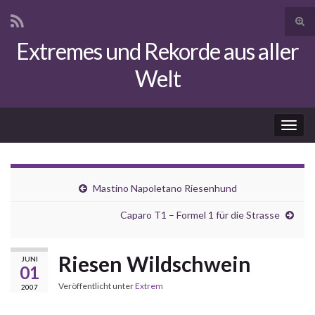
Suc
ums
Extremes und Rekorde aus aller
Search for:
Welt
Navi
umsc
Mastino Napoletano Riesenhund
Caparo T1 – Formel 1 für die Strasse
Riesen Wildschwein
JUNI
01
Veröffentlicht unter
Extrem
2007