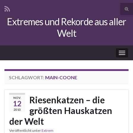
Suc
ums
Extremes und Rekorde aus aller
Search for:
Welt
Navi
umsc
SCHLAGWORT:
MAIN-COONE
Riesenkatzen – die
NOV.
12
größten Hauskatzen
2010
der Welt
Veröffentlicht unter
Extrem