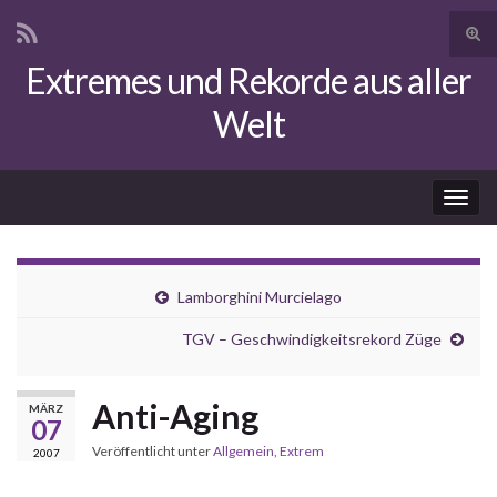
Suc
ums
Extremes und Rekorde aus aller
Search for:
Welt
Navi
umsc
Lamborghini Murcielago
TGV – Geschwindigkeitsrekord Züge
Anti-Aging
MÄRZ
07
Veröffentlicht unter
Allgemein
,
Extrem
2007