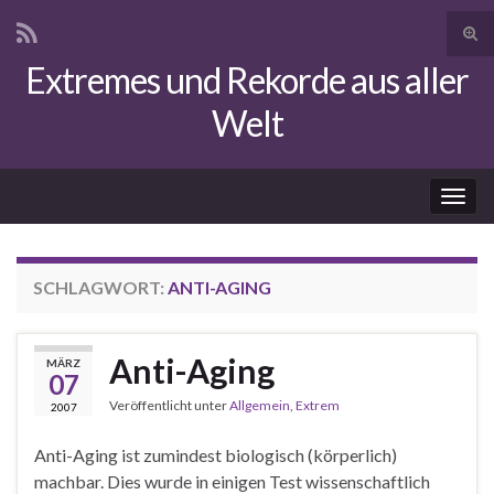
Suc
ums
Extremes und Rekorde aus aller
Search for:
Welt
Navi
umsc
SCHLAGWORT:
ANTI-AGING
Anti-Aging
MÄRZ
07
Veröffentlicht unter
Allgemein
,
Extrem
2007
Anti-Aging ist zumindest biologisch (körperlich)
machbar. Dies wurde in einigen Test wissenschaftlich